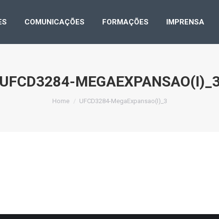
LICAÇÕES
COMUNICAÇÕES
FORMAÇÕES
IMPRE
ES
COMUNICAÇÕES
FORMAÇÕES
IMPRENSA
UFCD3284-MEGAEXPANSAO(I)_
You are here:
Home
UFCD3284-MegaExpansao(I)_3