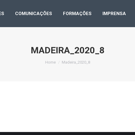
LICAÇÕES
COMUNICAÇÕES
FORMAÇÕES
IMPRE
ES
COMUNICAÇÕES
FORMAÇÕES
IMPRENSA
MADEIRA_2020_8
You are here:
Home
Madeira_2020_8