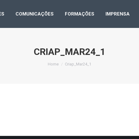
LICAÇÕES
COMUNICAÇÕES
FORMAÇÕES
IMPRE
ES
COMUNICAÇÕES
FORMAÇÕES
IMPRENSA
CRIAP_MAR24_1
You are here:
Home
Criap_Mar24_1