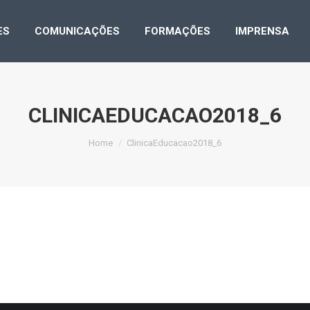
LICAÇÕES
COMUNICAÇÕES
FORMAÇÕES
IMPRE
ES
COMUNICAÇÕES
FORMAÇÕES
IMPRENSA
CLINICAEDUCACAO2018_6
You are here:
Home
ClinicaEducacao2018_6