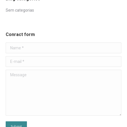
Sem categorias
Conract form
Name *
E-mail *
Message
Submit