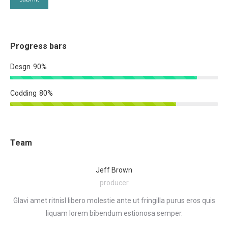
Progress bars
Desgn
90%
Codding
80%
Team
Jeff Brown
producer
m
Glavi amet ritnisl libero molestie ante ut fringilla purus eros quis
Gl
liquam lorem bibendum estionosa semper.